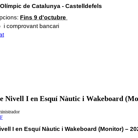
Olímpic de Catalunya - Castelldefels
ipcions:
Fins 9 d'octubre
ió i comprovant bancari
at
de Nivell I en Esquí Nàutic i Wakeboard (Mo
inistrador
ivell I en Esquí Nàutic i Wakeboard (Monitor) – 20