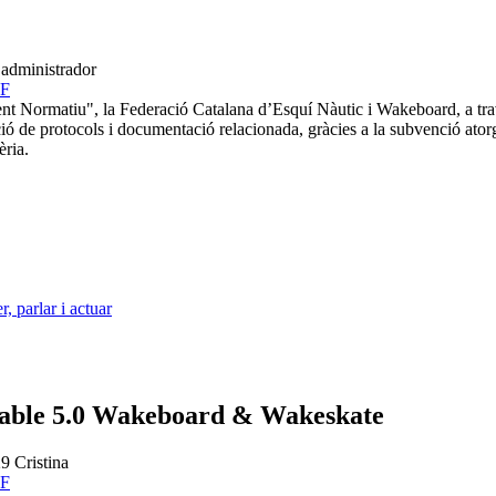
9
administrador
nt Normatiu", la Federació Catalana d’Esquí Nàutic i Wakeboard, a tra
oració de protocols i documentació relacionada, gràcies a la subvenció at
èria.
, parlar i actuar
able 5.0 Wakeboard & Wakeskate
29
Cristina