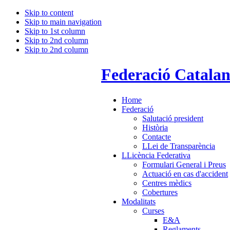
Skip to content
Skip to main navigation
Skip to 1st column
Skip to 2nd column
Skip to 2nd column
Federació Catala
Home
Federació
Salutació president
Història
Contacte
LLei de Transparència
LLicència Federativa
Formulari General i Preus
Actuació en cas d'accident
Centres mèdics
Cobertures
Modalitats
Curses
E&A
Reglaments