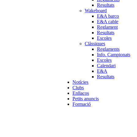
Resultats
Wakeboard
E&A barco
E&A cable
Reglament
Resultats
Escoles
Clàssiques
Reglaments
Info. Campionats
Escoles
Calendari
E&A
Resultats
Notícies
Clubs
Enllaços
Petits anuncis
Formació