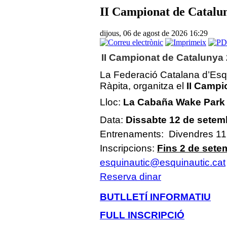
II Campionat de Catalu
dijous, 06 de agost de 2026 16:29
II Campionat de Catalunya
La Federació Catalana d’Esq
Ràpita, organitza el
II Campi
Lloc:
La Cabaña Wake Park 
Data:
Dissabte 12 de sete
Entrenaments: Divendres 11
Inscripcions:
Fins 2 de sete
esquinautic@esquinautic.cat
Reserva dinar
BUTLLETÍ INFORMATIU
FULL INSCRIPCIÓ