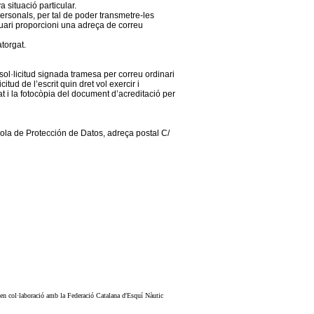
 situació particular.
personals, per tal de poder transmetre-les
usuari proporcioni una adreça de correu
atorgat.
sol·licitud signada tramesa per correu ordinari
tud de l’escrit quin dret vol exercir i
at i la fotocòpia del document d’acreditació per
ola de Protección de Datos, adreça postal C/
 en col·laboració amb la Federació Catalana d'Esquí Nàutic