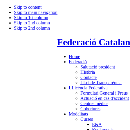
Skip to content
Skip to main navigation
Skip to 1st column
Skip to 2nd column
Skip to 2nd column
Federació Catala
Home
Federació
Salutació president
Història
Contacte
LLei de Transparència
LLicència Federativa
Formulari General i Preus
Actuació en cas d'accident
Centres mèdics
Cobertures
Modalitats
Curses
E&A
Reglaments