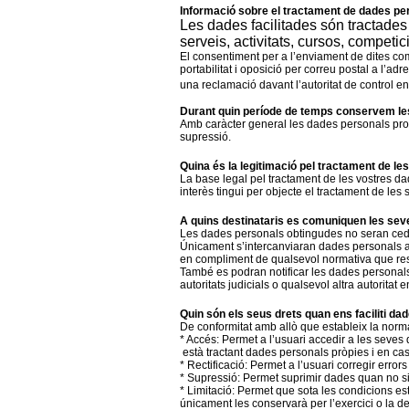
Informació sobre el tractament de dades pe
Les dades facilitades són tractades 
serveis, activitats, cursos, compet
El consentiment per a l’enviament de dites com
portabilitat i oposició per correu postal a l’ad
una reclamació davant l’autoritat de control e
Durant quin període de temps conservem l
Amb caràcter general les dades personals propo
supressió.
Quina és la legitimació pel tractament de l
La base legal pel tractament de les vostres da
interès tingui per objecte el tractament de les s
A quins destinataris es comuniquen les se
Les dades personals obtingudes no seran cedid
Únicament s’intercanviaran dades personals amb
en compliment de qualsevol normativa que res
També es podran notificar les dades personals 
autoritats judicials o qualsevol altra autoritat 
Quin són els seus drets quan ens faciliti da
De conformitat amb allò que estableix la normativ
* Accés: Permet a l’usuari accedir a les seve
està tractant dades personals pròpies i en cas
* Rectificació: Permet a l’usuari corregir error
* Supressió: Permet suprimir dades quan no sigu
* Limitació: Permet que sota les condicions es
únicament les conservarà per l’exercici o la 