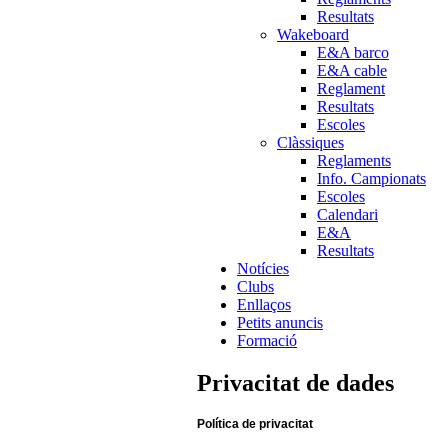
Resultats
Wakeboard
E&A barco
E&A cable
Reglament
Resultats
Escoles
Clàssiques
Reglaments
Info. Campionats
Escoles
Calendari
E&A
Resultats
Notícies
Clubs
Enllaços
Petits anuncis
Formació
Privacitat de dades
Política de privacitat