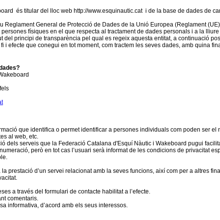
ard és titular del lloc web http://www.esquinautic.cat i de la base de dades de 
 nou Reglament General de Protecció de Dades de la Unió Europea (Reglament (UE)
es persones físiques en el que respecta al tractament de dades personals i a la lliur
t del principi de transparència pel qual es regeix aquesta entitat, a continuació po
 fi i efecte que conegui en tot moment, com tractem les seves dades, amb quina finali
 dades?
i Wakeboard
fels
at
ació que identifica o permet identificar a persones individuals com poden ser el n
es al web, etc.
ió dels serveis que la Federació Catalana d'Esquí Nàutic i Wakeboard pugui facilitar
eració, però en tot cas l’usuari serà informat de les condicions de privacitat espec
le.
a prestació d’un servei relacionat amb la seves funcions, així com per a altres finali
acitat.
ses a través del formulari de contacte habilitat a l’efecte.
ant comentaris.
a informativa, d’acord amb els seus interessos.