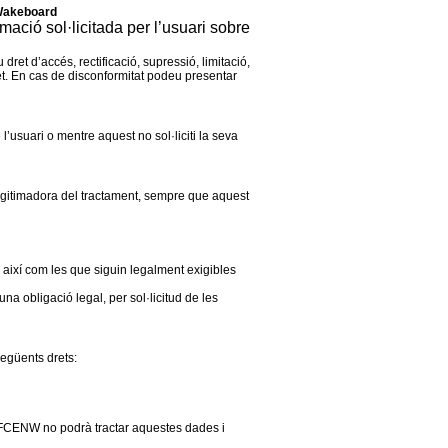
 Wakeboard
mació sol·licitada per l’usuari sobre
et d’accés, rectificació, supressió, limitació,
dret. En cas de disconformitat podeu presentar
usuari o mentre aquest no sol·liciti la seva
 legitimadora del tractament, sempre que aquest
, així com les que siguin legalment exigibles
a obligació legal, per sol·licitud de les
 següents drets:
la FCENW no podrà tractar aquestes dades i