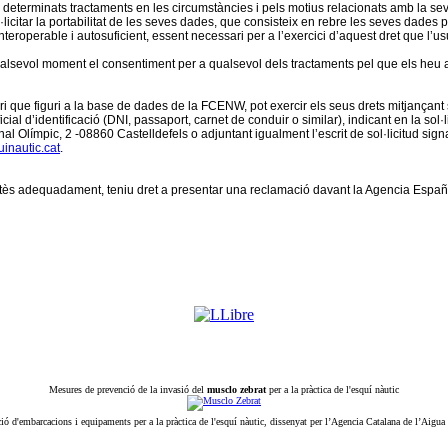
 determinats tractaments en les circumstàncies i pels motius relacionats amb la seva
l·licitar la portabilitat de les seves dades, que consisteix en rebre les seves dades 
nteroperable i autosuficient, essent necessari per a l’exercici d’aquest dret que l’
ualsevol moment el consentiment per a qualsevol dels tractaments pel que els heu 
ri que figuri a la base de dades de la FCENW, pot exercir els seus drets mitjançant 
 d’identificació (DNI, passaport, carnet de conduir o similar), indicant en la sol·lici
al Olímpic, 2 -08860 Castelldefels o adjuntant igualment l’escrit de sol·licitud sign
inautic.cat
.
atès adequadament, teniu dret a presentar una reclamació davant la Agencia Españ
Mesures de prevenció de la invasió del
musclo zebrat
per a la pràctica de l'esquí nàutic
ió d'embarcacions i equipaments per a la pràctica de l'esquí nàutic, dissenyat per l’Agencia Catalana de l’Aigua