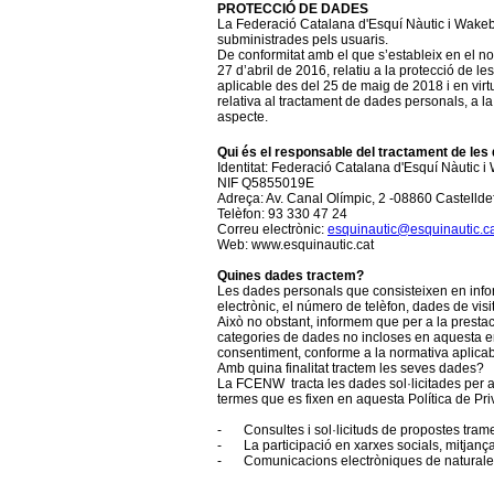
PROTECCIÓ DE DADES
La Federació Catalana d'Esquí Nàutic i Wakebo
subministrades pels usuaris.
De conformitat amb el que s’estableix en el
27 d’abril de 2016, relatiu a la protecció de l
aplicable des del 25 de maig de 2018 i en virtu
relativa al tractament de dades personals, a la
aspecte.
Qui és el responsable del tractament de les
Identitat: Federació Catalana d'Esquí Nàutic 
NIF Q5855019E
Adreça: Av. Canal Olímpic, 2 -08860 Castellde
Telèfon: 93 330 47 24
Correu electrònic:
esquinautic@esquinautic.c
Web: www.esquinautic.cat
Quines dades tractem?
Les dades personals que consisteixen en inform
electrònic, el número de telèfon, dades de visit
Això no obstant, informem que per a la prestac
categories de dades no incloses en aquesta enum
consentiment, conforme a la normativa aplicab
Amb quina finalitat tractem les seves dades?
La FCENW tracta les dades sol·licitades per a l
termes que es fixen en aquesta Política de Priv
-
Consultes i sol·licituds de propostes trame
-
La participació en xarxes socials, mitjanç
-
Comunicacions electròniques de naturales