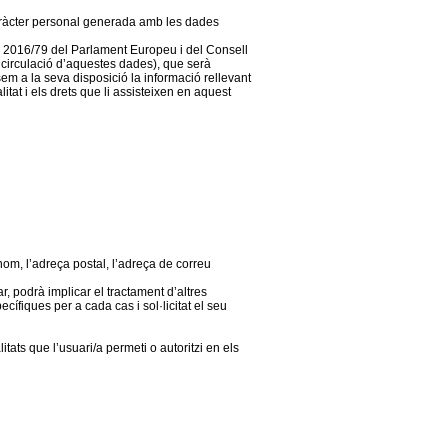
caràcter personal generada amb les dades
 2016/79 del Parlament Europeu i del Consell
e circulació d’aquestes dades), que serà
sem a la seva disposició la informació rellevant
tat i els drets que li assisteixen en aquest
om, l’adreça postal, l’adreça de correu
, podrà implicar el tractament d’altres
ífiques per a cada cas i sol·licitat el seu
tats que l’usuari/a permeti o autoritzi en els