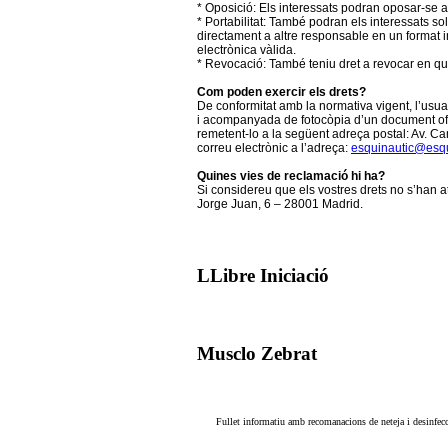
* Oposició: Els interessats podran oposar-se a
* Portabilitat: També podran els interessats so
directament a altre responsable en un format i
electrònica vàlida.
* Revocació: També teniu dret a revocar en q
Com poden exercir els drets?
De conformitat amb la normativa vigent, l’usua
i acompanyada de fotocòpia d’un document oficial
remetent-lo a la següent adreça postal: Av. Can
correu electrònic a l’adreça:
esquinautic@esqu
Quines vies de reclamació hi ha?
Si considereu que els vostres drets no s’han 
Jorge Juan, 6 – 28001 Madrid.
LLibre Iniciació
Musclo Zebrat
Fullet informatiu amb recomanacions de neteja i desinfecc