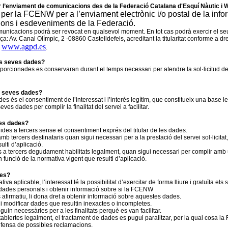
r l’enviament de comunicacions des de la Federació Catalana d'Esquí Nàutic i
per la FCENW per a l’enviament electrònic i/o postal de la infor
icions i esdeveniments de la Federació.
unicacions podrà ser revocat en qualsevol moment. En tot cas podrà exercir el seu dr
reça: Av. Canal Olímpic, 2 -08860 Castelldefels, acreditant la titularitat conforme a 
www.agpd.es
n
.
es seves dades?
rcionades es conservaran durant el temps necessari per atendre la sol·licitud de l’
es seves dades?
des és el consentiment de l’interessat i l’interès legítim, que constitueix una base
eves dades per complir la finalitat del servei a facilitar.
ves dades?
es a tercers sense el consentiment exprés del titular de les dades.
 tercers destinataris quan sigui necessari per a la prestació del servei sol·licitat
ulti d’aplicació.
a tercers degudament habilitats legalment, quan sigui necessari per complir amb un
en funció de la normativa vigent que resulti d’aplicació.
des?
a aplicable, l’interessat té la possibilitat d’exercitar de forma lliure i gratuïta els
s dades personals i obtenir informació sobre si la FCENW
 afirmatiu, li dona dret a obtenir informació sobre aquestes dades.
s i modificar dades que resultin inexactes o incompletes.
in necessàries per a les finalitats perquè es van facilitar.
tablertes legalment, el tractament de dades es pugui paralitzar, per la qual cosa 
defensa de possibles reclamacions.